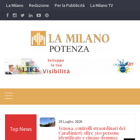
Skip
La Milano
Redazione
Per la Pubblicità
La Milano TV
to
content
23 Luglio 2026
ordinari dei
Potenza, maxi operazione: 11 misure
Top News
 persone
cautelari per furti, rapine e assalti agli
 denunce
ATM