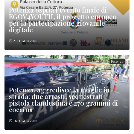
Potenza ospita l’evento finale di
EGOV4YOUTH, il progetto europeo
per la partecipazione giovanile
digitale
21 LUGLIO 2026
Potenza
Potenza, aggredisce la moglie in
strada: due arresti, sequestrati
pistola clandestina e 270 grammi di
cocaina
16 LUGLIO 2026