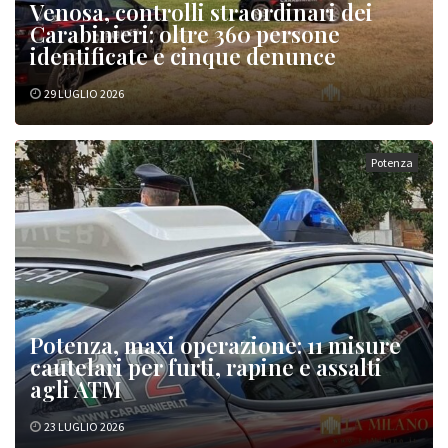
Venosa, controlli straordinari dei
Carabinieri: oltre 360 persone
identificate e cinque denunce
29 LUGLIO 2026
Potenza
Potenza, maxi operazione: 11 misure
cautelari per furti, rapine e assalti
agli ATM
23 LUGLIO 2026