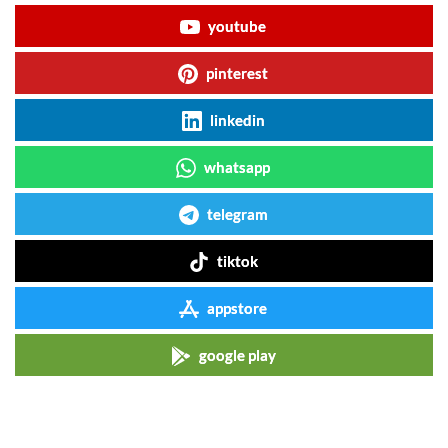
youtube
pinterest
linkedin
whatsapp
telegram
tiktok
appstore
google play